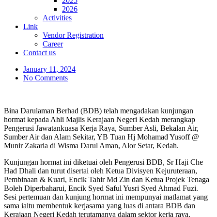
2025
2026
Activities
Link
Vendor Registration
Career
Contact us
January 11, 2024
No Comments
Bina Darulaman Berhad (BDB) telah mengadakan kunjungan
hormat kepada Ahli Majlis Kerajaan Negeri Kedah merangkap
Pengerusi Jawatankuasa Kerja Raya, Sumber Asli, Bekalan Air,
Sumber Air dan Alam Sekitar, YB Tuan Hj Mohamad Yusoff @
Munir Zakaria di Wisma Darul Aman, Alor Setar, Kedah.
Kunjungan hormat ini diketuai oleh Pengerusi BDB, Sr Haji Che
Had Dhali dan turut disertai oleh Ketua Divisyen Kejuruteraan,
Pembinaan & Kuari, Encik Tahir Md Zin dan Ketua Projek Tenaga
Boleh Diperbaharui, Encik Syed Saful Yusri Syed Ahmad Fuzi.
Sesi pertemuan dan kunjung hormat ini mempunyai matlamat yang
sama iaitu membentuk kerjasama yang luas di antara BDB dan
Kerajaan Negeri Kedah terutamanya dalam sektor kerja raya,