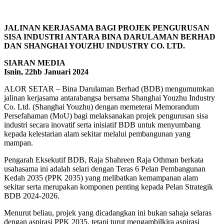
JALINAN KERJASAMA BAGI PROJEK PENGURUSAN
SISA INDUSTRI ANTARA BINA DARULAMAN BERHAD
DAN SHANGHAI YOUZHU INDUSTRY CO. LTD.
SIARAN MEDIA
Isnin, 22hb Januari 2024
ALOR SETAR – Bina Darulaman Berhad (BDB) mengumumkan
jalinan kerjasama antarabangsa bersama Shanghai Youzhu Industry
Co. Ltd. (Shanghai Youzhu) dengan memeterai Memorandum
Persefahaman (MoU) bagi melaksanakan projek pengurusan sisa
industri secara inovatif serta inisiatif BDB untuk menyumbang
kepada kelestarian alam sekitar melalui pembangunan yang
mampan.
Pengarah Eksekutif BDB, Raja Shahreen Raja Othman berkata
usahasama ini adalah selari dengan Teras 6 Pelan Pembangunan
Kedah 2035 (PPK 2035) yang melibatkan kemampanan alam
sekitar serta merupakan komponen penting kepada Pelan Strategik
BDB 2024-2026.
Menurut beliau, projek yang dicadangkan ini bukan sahaja selaras
dengan aspirasi PPK 2035, tetapi turut mengambilkira aspirasi