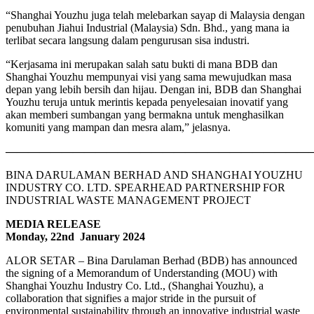
“Shanghai Youzhu juga telah melebarkan sayap di Malaysia dengan
penubuhan Jiahui Industrial (Malaysia) Sdn. Bhd., yang mana ia
terlibat secara langsung dalam pengurusan sisa industri.
“Kerjasama ini merupakan salah satu bukti di mana BDB dan
Shanghai Youzhu mempunyai visi yang sama mewujudkan masa
depan yang lebih bersih dan hijau. Dengan ini, BDB dan Shanghai
Youzhu teruja untuk merintis kepada penyelesaian inovatif yang
akan memberi sumbangan yang bermakna untuk menghasilkan
komuniti yang mampan dan mesra alam,” jelasnya.
————————————————————————————
BINA DARULAMAN BERHAD AND SHANGHAI YOUZHU
INDUSTRY CO. LTD. SPEARHEAD PARTNERSHIP FOR
INDUSTRIAL WASTE MANAGEMENT PROJECT
MEDIA RELEASE
Monday, 22nd January 2024
ALOR SETAR – Bina Darulaman Berhad (BDB) has announced
the signing of a Memorandum of Understanding (MOU) with
Shanghai Youzhu Industry Co. Ltd., (Shanghai Youzhu), a
collaboration that signifies a major stride in the pursuit of
environmental sustainability through an innovative industrial waste