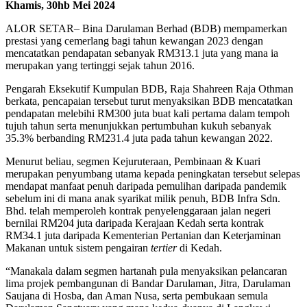
Khamis, 30hb Mei 2024
ALOR SETAR– Bina Darulaman Berhad (BDB) mempamerkan
prestasi yang cemerlang bagi tahun kewangan 2023 dengan
mencatatkan pendapatan sebanyak RM313.1 juta yang mana ia
merupakan yang tertinggi sejak tahun 2016.
Pengarah Eksekutif Kumpulan BDB, Raja Shahreen Raja Othman
berkata, pencapaian tersebut turut menyaksikan BDB mencatatkan
pendapatan melebihi RM300 juta buat kali pertama dalam tempoh
tujuh tahun serta menunjukkan pertumbuhan kukuh sebanyak
35.3% berbanding RM231.4 juta pada tahun kewangan 2022.
Menurut beliau, segmen Kejuruteraan, Pembinaan & Kuari
merupakan penyumbang utama kepada peningkatan tersebut selepas
mendapat manfaat penuh daripada pemulihan daripada pandemik
sebelum ini di mana anak syarikat milik penuh, BDB Infra Sdn.
Bhd. telah memperoleh kontrak penyelenggaraan jalan negeri
bernilai RM204 juta daripada Kerajaan Kedah serta kontrak
RM34.1 juta daripada Kementerian Pertanian dan Keterjaminan
Makanan untuk sistem pengairan
tertier
di Kedah.
“Manakala dalam segmen hartanah pula menyaksikan pelancaran
lima projek pembangunan di Bandar Darulaman, Jitra, Darulaman
Saujana di Hosba, dan Aman Nusa, serta pembukaan semula