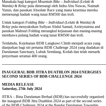
Manakala bagi kategori
Mountain Bike – Individual (Lelaki &
Wanita) & Relay
pula dimenangi oleh Indra Abu Nawas, Naimah
Yunus, dan pasukan Absolute Race yang mana kesemua mereka
memenangi hadiah wang tunai RM500 dan trofi.
Untuk kategori
Folding Bike – Individual (Lelaki & Wanita) &
Relay
pula menyaksikan Sufiyan Abdul Samad, Azrieynaiena and
pasukan Mahsuri Folding merangkul kejuaraan dan masing-masing
membawa pulang hadiah wang tunai RM500 dan trofi.
Terdahulu, Kejohanan BDB Langkawi Climb menjadi acara yang
dianjurkan bagi siri pertama BDB Challenge 2024 yang diadakan di
Darulaman Sanctuary, Lubuk Semilang, Kedah dan telah menarik
penyertaan seramai 400 orang.
———————————————————————————
INAUGURAL BDB JITRA DUATHLON 2024 ENERGISES
SECOND SERIES OF BDB CHALLENGE 2024
MEDIA RELEASE
Saturday, 27th July 2024
JITRA – Bina Darulaman Berhad (BDB) has successfully organized
the inaugural BDB Jitra Duathlon 2024 as part of the second series
of the BDB Challenge 2024 at the Bandar Darulaman Township