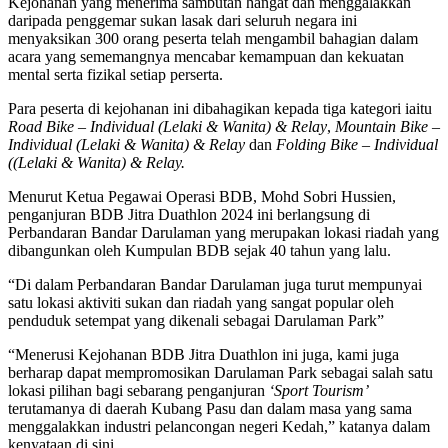
Kejohanan yang menerima sambutan hangat dan menggalakkan
daripada penggemar sukan lasak dari seluruh negara ini
menyaksikan 300 orang peserta telah mengambil bahagian dalam
acara yang sememangnya mencabar kemampuan dan kekuatan
mental serta fizikal setiap perserta.
Para peserta di kejohanan ini dibahagikan kepada tiga kategori iaitu
Road Bike – Individual (Lelaki & Wanita) & Relay
,
Mountain Bike –
Individual (Lelaki & Wanita) & Relay
dan
Folding Bike – Individual
((Lelaki & Wanita) & Relay.
Menurut Ketua Pegawai Operasi BDB, Mohd Sobri Hussien,
penganjuran BDB Jitra Duathlon 2024 ini berlangsung di
Perbandaran Bandar Darulaman yang merupakan lokasi riadah yang
dibangunkan oleh Kumpulan BDB sejak 40 tahun yang lalu.
“Di dalam Perbandaran Bandar Darulaman juga turut mempunyai
satu lokasi aktiviti sukan dan riadah yang sangat popular oleh
penduduk setempat yang dikenali sebagai Darulaman Park”
“Menerusi Kejohanan BDB Jitra Duathlon ini juga, kami juga
berharap dapat mempromosikan Darulaman Park sebagai salah satu
lokasi pilihan bagi sebarang penganjuran
‘Sport Tourism’
terutamanya di daerah Kubang Pasu dan dalam masa yang sama
menggalakkan industri pelancongan negeri Kedah,” katanya dalam
kenyataan di sini.