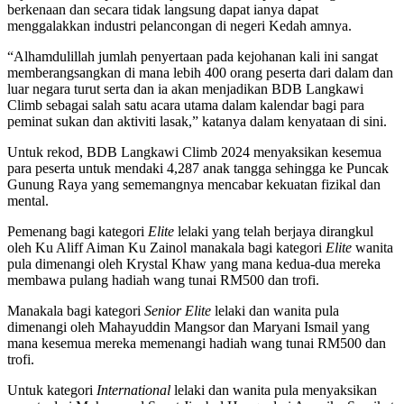
berkenaan dan secara tidak langsung dapat ianya dapat
menggalakkan industri pelancongan di negeri Kedah amnya.
“Alhamdulillah jumlah penyertaan pada kejohanan kali ini sangat
memberangsangkan di mana lebih 400 orang peserta dari dalam dan
luar negara turut serta dan ia akan menjadikan BDB Langkawi
Climb sebagai salah satu acara utama dalam kalendar bagi para
peminat sukan dan aktiviti lasak,” katanya dalam kenyataan di sini.
Untuk rekod, BDB Langkawi Climb 2024 menyaksikan kesemua
para peserta untuk mendaki 4,287 anak tangga sehingga ke Puncak
Gunung Raya yang sememangnya mencabar kekuatan fizikal dan
mental.
Pemenang bagi kategori
Elite
lelaki yang telah berjaya dirangkul
oleh Ku Aliff Aiman Ku Zainol manakala bagi kategori
Elite
wanita
pula dimenangi oleh Krystal Khaw yang mana kedua-dua mereka
membawa pulang hadiah wang tunai RM500 dan trofi.
Manakala bagi kategori
Senior Elite
lelaki dan wanita pula
dimenangi oleh Mahayuddin Mangsor dan Maryani Ismail yang
mana kesemua mereka memenangi hadiah wang tunai RM500 dan
trofi.
Untuk kategori
International
lelaki dan wanita pula menyaksikan