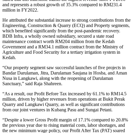
and represents a robust growth of 35.3% compared to RM231.4
million in FY2022.
He attributed the substantial increase to strong contributions from the
Engineering, Construction & Quarry (ECQ) and Property segments,
which benefited significantly from the post-pandemic recovery.
BDB Infra, a wholly owned subsidiary, secured a state road
maintenance contract worth RM204 million from the Kedah
Government and a RM34.1 million contract from the Ministry of
Agriculture and Food Security for a tertiary irrigation system in
Kedah.
“Our property segment saw successful launches of five projects in
Bandar Darulaman, Jitra, Darulaman Saujana in Hosba, and Aman
Nusa in Langkawi, along with the reopening of Darulaman
Sanctuary,” said Raja Shahreen.
“As a result, our Profit Before Tax increased by 61.1% to RM14.5
million, driven by higher revenues from operations at Bukit Perak
Quarry and Langkawi Quarry, as well as significant contributions
from our joint ventures in Kubang Pasu and Sungai Petani.
“Despite a lower Gross Profit margin of 17.1% compared to 20.8%
the previous year due to rising material costs, labor shortages, and
the new minimum wage policy, our Profit After Tax (PAT) soared