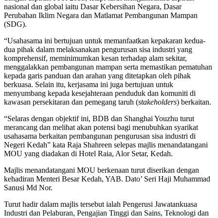
nasional dan global iaitu Dasar Kebersihan Negara, Dasar
Perubahan Iklim Negara dan Matlamat Pembangunan Mampan
(SDG).
“Usahasama ini bertujuan untuk memanfaatkan kepakaran kedua-
dua pihak dalam melaksanakan pengurusan sisa industri yang
komprehensif, meminimumkan kesan terhadap alam sekitar,
menggalakkan pembangunan mampan serta memastikan pematuhan
kepada garis panduan dan arahan yang ditetapkan oleh pihak
berkuasa. Selain itu, kerjasama ini juga bertujuan untuk
menyumbang kepada kesejahteraan penduduk dan komuniti di
kawasan persekitaran dan pemegang taruh (
stakeholders
) berkaitan.
“Selaras dengan objektif ini, BDB dan Shanghai Youzhu turut
merancang dan melihat akan potensi bagi menubuhkan syarikat
usahasama berkaitan pembangunan pengurusan sisa industri di
Negeri Kedah” kata Raja Shahreen selepas majlis menandatangani
MOU yang diadakan di Hotel Raia, Alor Setar, Kedah.
Majlis menandatangani MOU berkenaan turut diserikan dengan
kehadiran Menteri Besar Kedah, YAB. Dato’ Seri Haji Muhammad
Sanusi Md Nor.
Turut hadir dalam majlis tersebut ialah Pengerusi Jawatankuasa
Industri dan Pelaburan, Pengajian Tinggi dan Sains, Teknologi dan