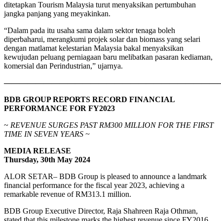
ditetapkan Tourism Malaysia turut menyaksikan pertumbuhan
jangka panjang yang meyakinkan.
“Dalam pada itu usaha sama dalam sektor tenaga boleh
diperbaharui, merangkumi projek solar dan biomass yang selari
dengan matlamat kelestarian Malaysia bakal menyaksikan
kewujudan peluang perniagaan baru melibatkan pasaran kediaman,
komersial dan Perindustrian,” ujarnya.
———————————————————————————
BDB GROUP REPORTS RECORD FINANCIAL
PERFORMANCE FOR FY2023
~
REVENUE SURGES PAST RM300 MILLION FOR THE FIRST
TIME IN SEVEN YEARS ~
MEDIA RELEASE
Thursday, 30th May 2024
ALOR SETAR– BDB Group is pleased to announce a landmark
financial performance for the fiscal year 2023, achieving a
remarkable revenue of RM313.1 million.
BDB Group Executive Director, Raja Shahreen Raja Othman,
stated that this milestone marks the highest revenue since FY2016