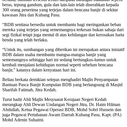
beras, tepung gandum, gula dan lain-lain telah diserahkan kepada
300 orang penerima yang terjejas dalam bencana banjir di sekitar
kawasan Jitra dan Kubang Pasu.
“BDB sentiasa bersedia untuk membantu bagi meringankan beban
mereka yang terjejas yang sememangnya terkesan bukan sahaja dari
segi fizikal tetapi juga mental di atas kehilangan dan kerosakan harta
benda yang telah berlaku.
“Untuk itu, sumbangan yang diberikan ini merupakan antara inisiatif
BDB dalam usaha membantu mangsa-mangsa banjir yang
sememangnya sehingga hari ini sedang bertungkus-lumus untuk
kembali menjalani kehidupan normal seperti sebelum bencana
banjir,” katanya dalam kenyataan hari ini.
Beliau berkata demikian selepas menghadiri Majlis Penyampaian
Bantuan Pasca Banjir Kumpulan BDB yang berlangsung di Masjid
Sharifah Fatimah, Jitra Kedah.
Turut hadir Ahli Majlis Mesyuarat Kerajaan Negeri Kedah
merangkap Ahli Dewan Undangan Negeri Jitra, Dr. Haim Hilman
Abdullah, Ketua Pegawai Operasi BDB, Mohd Sobri Hussein dan
juga Pegawai Pertahanan Awam Daerah Kubang Pasu, Kapt. (PA)
Mohd Adenin Suhaimi.