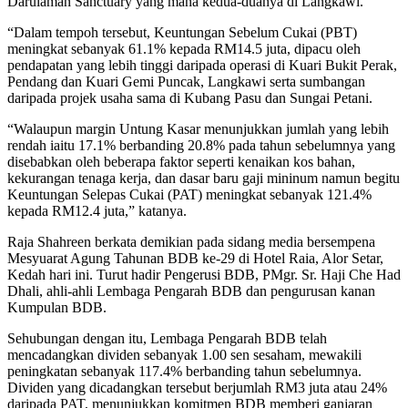
Darulaman Sanctuary yang mana kedua-duanya di Langkawi.
“Dalam tempoh tersebut, Keuntungan Sebelum Cukai (PBT)
meningkat sebanyak 61.1% kepada RM14.5 juta, dipacu oleh
pendapatan yang lebih tinggi daripada operasi di Kuari Bukit Perak,
Pendang dan Kuari Gemi Puncak, Langkawi serta sumbangan
daripada projek usaha sama di Kubang Pasu dan Sungai Petani.
“Walaupun margin Untung Kasar menunjukkan jumlah yang lebih
rendah iaitu 17.1% berbanding 20.8% pada tahun sebelumnya yang
disebabkan oleh beberapa faktor seperti kenaikan kos bahan,
kekurangan tenaga kerja, dan dasar baru gaji mininum namun begitu
Keuntungan Selepas Cukai (PAT) meningkat sebanyak 121.4%
kepada RM12.4 juta,” katanya.
Raja Shahreen berkata demikian pada sidang media bersempena
Mesyuarat Agung Tahunan BDB ke-29 di Hotel Raia, Alor Setar,
Kedah hari ini. Turut hadir Pengerusi BDB, PMgr. Sr. Haji Che Had
Dhali, ahli-ahli Lembaga Pengarah BDB dan pengurusan kanan
Kumpulan BDB.
Sehubungan dengan itu, Lembaga Pengarah BDB telah
mencadangkan dividen sebanyak 1.00 sen sesaham, mewakili
peningkatan sebanyak 117.4% berbanding tahun sebelumnya.
Dividen yang dicadangkan tersebut berjumlah RM3 juta atau 24%
daripada PAT, menunjukkan komitmen BDB memberi ganjaran