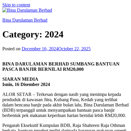
Skip to content
Bina Darulaman Berhad
Category:
2024
Posted on
December 16, 2024
October 22, 2025
BINA DARULAMAN BERHAD SUMBANG BANTUAN
PASCA BANJIR BERNILAI RM20,000
SIARAN MEDIA
Isnin, 16 Disember 2024
ALOR SETAR – Terkesan dengan nasib yang menimpa kepada
penduduk di kawasan Jitra, Kubang Pasu, Kedah yang terlibat
dalam bencana banjir pada akhir bulan lalu, Bina Darulaman Berhad
(BDB) terpanggil untuk menyampaikan bantuan pasca banjir
berbentuk pek makanan keperluan harian bernilai lebih RM20,000.
Pengarah Eksekutif Kumpulan BDB, Raja Shahreen Raja Othman
berkata, bantuan tersebut terdiri daripada barangan makanan seperti