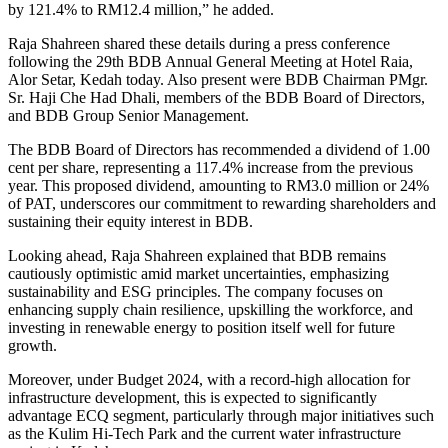
by 121.4% to RM12.4 million,” he added.
Raja Shahreen shared these details during a press conference
following the 29th BDB Annual General Meeting at Hotel Raia,
Alor Setar, Kedah today. Also present were BDB Chairman PMgr.
Sr. Haji Che Had Dhali, members of the BDB Board of Directors,
and BDB Group Senior Management.
The BDB Board of Directors has recommended a dividend of 1.00
cent per share, representing a 117.4% increase from the previous
year. This proposed dividend, amounting to RM3.0 million or 24%
of PAT, underscores our commitment to rewarding shareholders and
sustaining their equity interest in BDB.
Looking ahead, Raja Shahreen explained that BDB remains
cautiously optimistic amid market uncertainties, emphasizing
sustainability and ESG principles. The company focuses on
enhancing supply chain resilience, upskilling the workforce, and
investing in renewable energy to position itself well for future
growth.
Moreover, under Budget 2024, with a record-high allocation for
infrastructure development, this is expected to significantly
advantage ECQ segment, particularly through major initiatives such
as the Kulim Hi-Tech Park and the current water infrastructure