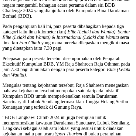
negara mengambil bahagian acara pertama dalam siri BDB
Challenge 2024 yang dianjurkan oleh Kumpulan Bina Darulaman
Berhad (BDB).
Pada penganjuran kali ini, para peserta dibahagikan kepada tiga
kategori iaitu lima kilometer (km)
Elite (Lelaki dan Wanita), Senior
Elite (Lelaki dan Wanita) & International (Lelaki dan Wanita
serta
lima km
Fun Climb
yang mana mereka dilepaskan mengikut masa
yang ditetapkan iaitu 7.30 pagi.
Pelepasan para peserta tersebut disempurnakan oleh Pengarah
Eksekutif Kumpulan BDB, YM Raja Shahreen Raja Othman pada
jam 7.30 pagi dimulakan dengan para peserta kategori
Elite (Lelaki
dan Wanita).
Mengulas tentang kejohanan tersebut, Raja Shahreen menegaskan
bahawa kejohanan tersebut merupakan satu daripada inisiatif
Kumpulan BDB untuk memperkenalkan semula Darulaman
Sanctuary di Lubuk Semilang termasuklah Tangga Helang Seribu
Kenangan yang terletak di Gunung Raya.
“BDB Langkawi Climb 2024 ini juga bertujuan untuk
mempromosikan kawasan Darulaman Sanctuary, Lubuk Semilang,
Langkawi sebagai salah satu lokasi yang sesuai untuk diadakan
kejohanan mahu pun acara
Sport Tourism
di pulau peranginan