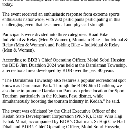
today.
The event received an enthusiastic response from extreme sports
enthusiasts nationwide, with 300 participants participating in this
challenging event that tests mental and physical strength.
Participants were divided into three categories: Road Bike –
Individual & Relay (Men & Women), Mountain Bike – Individual &
Relay (Men & Women), and Folding Bike – Individual & Relay
(Men & Women).
According to BDB’s Chief Operating Officer, Mohd Sobri Hussien,
the BDB Jitra Duathlon 2024 was held at the Darulaman Township,
a recreational area developed by BDB over the past 40 years.
“The Darulaman Township also features a popular recreational spot
known as Darulaman Park. Through the BDB Jitra Duathlon, we
also hope to promote Darulaman Park as a prime location for Sport
Tourism, particularly in the Kubang Pasu district, while
simultaneously boosting the tourism industry in Kedah.” he said.
The event was officiated by the Chief Executive Officer of the
Kedah State Development Corporation (PKNK), Dato’ Wira Haji
Isahak Murat, accompanied by BDB’s Chairman, Sr Haji Che Had
Dhali and BDB’s Chief Operating Officer, Mohd Sobri Hussein,