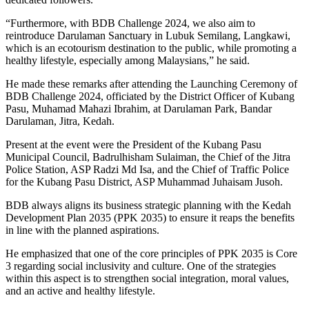
“Furthermore, with BDB Challenge 2024, we also aim to
reintroduce Darulaman Sanctuary in Lubuk Semilang, Langkawi,
which is an ecotourism destination to the public, while promoting a
healthy lifestyle, especially among Malaysians,” he said.
He made these remarks after attending the Launching Ceremony of
BDB Challenge 2024, officiated by the District Officer of Kubang
Pasu, Muhamad Mahazi Ibrahim, at Darulaman Park, Bandar
Darulaman, Jitra, Kedah.
Present at the event were the President of the Kubang Pasu
Municipal Council, Badrulhisham Sulaiman, the Chief of the Jitra
Police Station, ASP Radzi Md Isa, and the Chief of Traffic Police
for the Kubang Pasu District, ASP Muhammad Juhaisam Jusoh.
BDB always aligns its business strategic planning with the Kedah
Development Plan 2035 (PPK 2035) to ensure it reaps the benefits
in line with the planned aspirations.
He emphasized that one of the core principles of PPK 2035 is Core
3 regarding social inclusivity and culture. One of the strategies
within this aspect is to strengthen social integration, moral values,
and an active and healthy lifestyle.