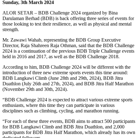
Sunday, 3th March 2024
ALOR SETAR – BDB Challenge 2024 organized by Bina
Darulaman Berhad (BDB) is back offering three series of events for
those looking to test their resilience, as well as physical and mental
strength.
Mr. Zawawi Wahab, representing the BDB Group Executive
Director, Raja Shahreen Raja Othman, said that the BDB Challenge
2024 is a continuation of the previous BDB Triple Challenge events
held in 2016 and 2017, as well as the BDB Challenge 2018.
According to him, BDB Challenge 2024 will be different with the
introduction of three new extreme sports events this time around:
BDB Langkawi Climb (June 28th and 29th, 2024), BDB Jitra
Duathlon (July 26th and 27th, 2024), and BDB Jitra Half Marathon
(November 29th and 30th, 2024).
“BDB Challenge 2024 is expected to attract various extreme sports
enthusiasts, where this time they can participate in various
disciplines such as climbing, cycling, and marathon running.
“For each of these three events, BDB aims to attract 500 participants
for BDB Langkawi Climb and BDB Jitra Duathlon, and 2,000
participants for BDB Jitra Half Marathon, which already has its own
dedicated followers.