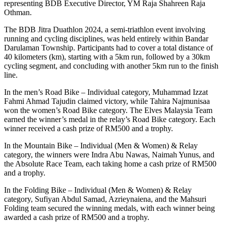
representing BDB Executive Director, YM Raja Shahreen Raja
Othman.
The BDB Jitra Duathlon 2024, a semi-triathlon event involving
running and cycling disciplines, was held entirely within Bandar
Darulaman Township. Participants had to cover a total distance of
40 kilometers (km), starting with a 5km run, followed by a 30km
cycling segment, and concluding with another 5km run to the finish
line.
In the men’s Road Bike – Individual category, Muhammad Izzat
Fahmi Ahmad Tajudin claimed victory, while Tahira Najmunisaa
won the women’s Road Bike category. The Elves Malaysia Team
earned the winner’s medal in the relay’s Road Bike category. Each
winner received a cash prize of RM500 and a trophy.
In the Mountain Bike – Individual (Men & Women) & Relay
category, the winners were Indra Abu Nawas, Naimah Yunus, and
the Absolute Race Team, each taking home a cash prize of RM500
and a trophy.
In the Folding Bike – Individual (Men & Women) & Relay
category, Sufiyan Abdul Samad, Azrieynaiena, and the Mahsuri
Folding team secured the winning medals, with each winner being
awarded a cash prize of RM500 and a trophy.