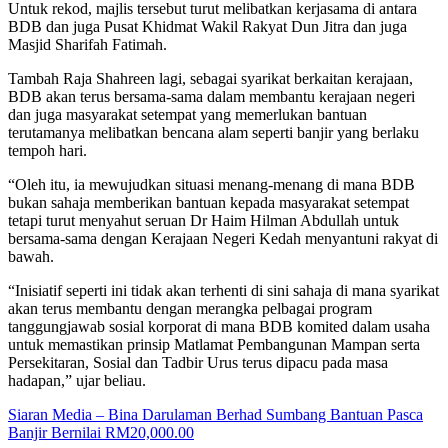
Untuk rekod, majlis tersebut turut melibatkan kerjasama di antara
BDB dan juga Pusat Khidmat Wakil Rakyat Dun Jitra dan juga
Masjid Sharifah Fatimah.
Tambah Raja Shahreen lagi, sebagai syarikat berkaitan kerajaan,
BDB akan terus bersama-sama dalam membantu kerajaan negeri
dan juga masyarakat setempat yang memerlukan bantuan
terutamanya melibatkan bencana alam seperti banjir yang berlaku
tempoh hari.
“Oleh itu, ia mewujudkan situasi menang-menang di mana BDB
bukan sahaja memberikan bantuan kepada masyarakat setempat
tetapi turut menyahut seruan Dr Haim Hilman Abdullah untuk
bersama-sama dengan Kerajaan Negeri Kedah menyantuni rakyat di
bawah.
“Inisiatif seperti ini tidak akan terhenti di sini sahaja di mana syarikat
akan terus membantu dengan merangka pelbagai program
tanggungjawab sosial korporat di mana BDB komited dalam usaha
untuk memastikan prinsip Matlamat Pembangunan Mampan serta
Persekitaran, Sosial dan Tadbir Urus terus dipacu pada masa
hadapan,” ujar beliau.
Siaran Media – Bina Darulaman Berhad Sumbang Bantuan Pasca
Banjir Bernilai RM20,000.00