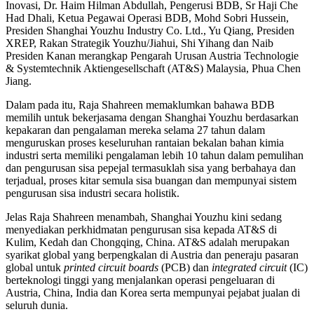
Inovasi, Dr. Haim Hilman Abdullah, Pengerusi BDB, Sr Haji Che
Had Dhali, Ketua Pegawai Operasi BDB, Mohd Sobri Hussein,
Presiden Shanghai Youzhu Industry Co. Ltd., Yu Qiang, Presiden
XREP, Rakan Strategik Youzhu/Jiahui, Shi Yihang dan Naib
Presiden Kanan merangkap Pengarah Urusan Austria Technologie
& Systemtechnik Aktiengesellschaft (AT&S) Malaysia, Phua Chen
Jiang.
Dalam pada itu, Raja Shahreen memaklumkan bahawa BDB
memilih untuk bekerjasama dengan Shanghai Youzhu berdasarkan
kepakaran dan pengalaman mereka selama 27 tahun dalam
menguruskan proses keseluruhan rantaian bekalan bahan kimia
industri serta memiliki pengalaman lebih 10 tahun dalam pemulihan
dan pengurusan sisa pepejal termasuklah sisa yang berbahaya dan
terjadual, proses kitar semula sisa buangan dan mempunyai sistem
pengurusan sisa industri secara holistik.
Jelas Raja Shahreen menambah, Shanghai Youzhu kini sedang
menyediakan perkhidmatan pengurusan sisa kepada AT&S di
Kulim, Kedah dan Chongqing, China. AT&S adalah merupakan
syarikat global yang berpengkalan di Austria dan peneraju pasaran
global untuk
printed circuit boards
(PCB) dan
integrated circuit
(IC)
berteknologi tinggi yang menjalankan operasi pengeluaran di
Austria, China, India dan Korea serta mempunyai pejabat jualan di
seluruh dunia.