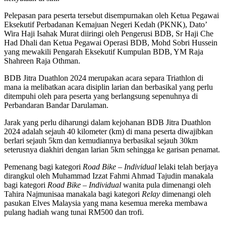
Pelepasan para peserta tersebut disempurnakan oleh Ketua Pegawai
Eksekutif Perbadanan Kemajuan Negeri Kedah (PKNK), Dato’
Wira Haji Isahak Murat diiringi oleh Pengerusi BDB, Sr Haji Che
Had Dhali dan Ketua Pegawai Operasi BDB, Mohd Sobri Hussein
yang mewakili Pengarah Eksekutif Kumpulan BDB, YM Raja
Shahreen Raja Othman.
BDB Jitra Duathlon 2024 merupakan acara separa Triathlon di
mana ia melibatkan acara disiplin larian dan berbasikal yang perlu
ditempuhi oleh para peserta yang berlangsung sepenuhnya di
Perbandaran Bandar Darulaman.
Jarak yang perlu diharungi dalam kejohanan BDB Jitra Duathlon
2024 adalah sejauh 40 kilometer (km) di mana peserta diwajibkan
berlari sejauh 5km dan kemudiannya berbasikal sejauh 30km
seterusnya diakhiri dengan larian 5km sehingga ke garisan penamat.
Pemenang bagi kategori
Road Bike – Individual
lelaki telah berjaya
dirangkul oleh Muhammad Izzat Fahmi Ahmad Tajudin manakala
bagi kategori
Road Bike – Individual
wanita pula dimenangi oleh
Tahira Najmunisaa manakala bagi kategori
Relay
dimenangi oleh
pasukan Elves Malaysia yang mana kesemua mereka membawa
pulang hadiah wang tunai RM500 dan trofi.