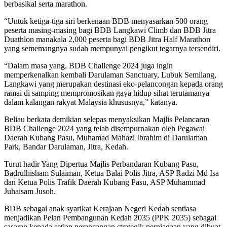
berbasikal serta marathon.
“Untuk ketiga-tiga siri berkenaan BDB menyasarkan 500 orang
peserta masing-masing bagi BDB Langkawi Climb dan BDB Jitra
Duathlon manakala 2,000 peserta bagi BDB Jitra Half Marathon
yang sememangnya sudah mempunyai pengikut tegarnya tersendiri.
“Dalam masa yang, BDB Challenge 2024 juga ingin
memperkenalkan kembali Darulaman Sanctuary, Lubuk Semilang,
Langkawi yang merupakan destinasi eko-pelancongan kepada orang
ramai di samping mempromosikan gaya hidup sihat terutamanya
dalam kalangan rakyat Malaysia khususnya,” katanya.
Beliau berkata demikian selepas menyaksikan Majlis Pelancaran
BDB Challenge 2024 yang telah disempurnakan oleh Pegawai
Daerah Kubang Pasu, Muhamad Mahazi Ibrahim di Darulaman
Park, Bandar Darulaman, Jitra, Kedah.
Turut hadir Yang Dipertua Majlis Perbandaran Kubang Pasu,
Badrulhisham Sulaiman, Ketua Balai Polis Jitra, ASP Radzi Md Isa
dan Ketua Polis Trafik Daerah Kubang Pasu, ASP Muhammad
Juhaisam Jusoh.
BDB sebagai anak syarikat Kerajaan Negeri Kedah sentiasa
menjadikan Pelan Pembangunan Kedah 2035 (PPK 2035) sebagai
sasaran kepada setiap perancangan strategik perniagaan yang dibuat