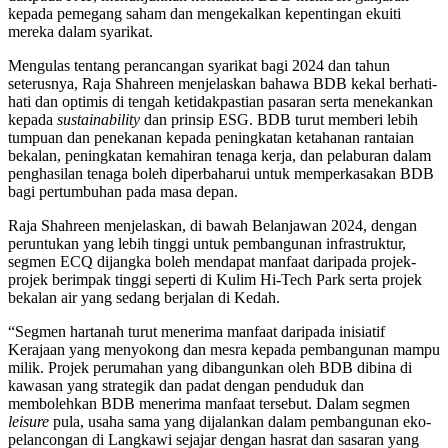
kepada pemegang saham dan mengekalkan kepentingan ekuiti
mereka dalam syarikat.
Mengulas tentang perancangan syarikat bagi 2024 dan tahun
seterusnya, Raja Shahreen menjelaskan bahawa BDB kekal berhati-
hati dan optimis di tengah ketidakpastian pasaran serta menekankan
kepada
sustainability
dan prinsip ESG. BDB turut memberi lebih
tumpuan dan penekanan kepada peningkatan ketahanan rantaian
bekalan, peningkatan kemahiran tenaga kerja, dan pelaburan dalam
penghasilan tenaga boleh diperbaharui untuk memperkasakan BDB
bagi pertumbuhan pada masa depan.
Raja Shahreen menjelaskan, di bawah Belanjawan 2024, dengan
peruntukan yang lebih tinggi untuk pembangunan infrastruktur,
segmen ECQ dijangka boleh mendapat manfaat daripada projek-
projek berimpak tinggi seperti di Kulim Hi-Tech Park serta projek
bekalan air yang sedang berjalan di Kedah.
“Segmen hartanah turut menerima manfaat daripada inisiatif
Kerajaan yang menyokong dan mesra kepada pembangunan mampu
milik. Projek perumahan yang dibangunkan oleh BDB dibina di
kawasan yang strategik dan padat dengan penduduk dan
membolehkan BDB menerima manfaat tersebut. Dalam segmen
leisure
pula, usaha sama yang dijalankan dalam pembangunan eko-
pelancongan di Langkawi sejajar dengan hasrat dan sasaran yang