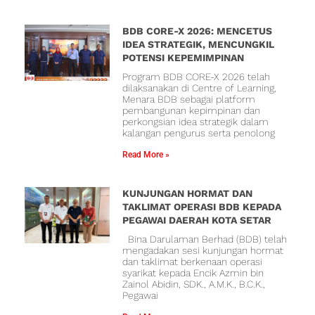
BDB CORE-X 2026: MENCETUS
IDEA STRATEGIK, MENCUNGKIL
POTENSI KEPEMIMPINAN
Program BDB CORE-X 2026 telah
dilaksanakan di Centre of Learning,
Menara BDB sebagai platform
pembangunan kepimpinan dan
perkongsian idea strategik dalam
kalangan pengurus serta penolong
Read More »
KUNJUNGAN HORMAT DAN
TAKLIMAT OPERASI BDB KEPADA
PEGAWAI DAERAH KOTA SETAR
Bina Darulaman Berhad (BDB) telah
mengadakan sesi kunjungan hormat
dan taklimat berkenaan operasi
syarikat kepada Encik Azmin bin
Zainol Abidin, SDK., A.M.K., B.C.K.,
Pegawai