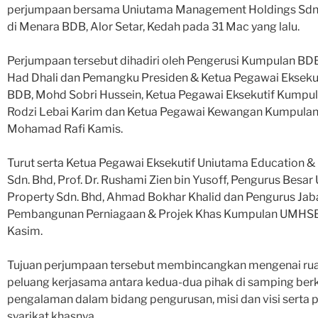
perjumpaan bersama Uniutama Management Holdings Sd
di Menara BDB, Alor Setar, Kedah pada 31 Mac yang lalu.
Perjumpaan tersebut dihadiri oleh Pengerusi Kumpulan BDB,
Had Dhali dan Pemangku Presiden & Ketua Pegawai Ekseku
BDB, Mohd Sobri Hussein, Ketua Pegawai Eksekutif Kump
Rodzi Lebai Karim dan Ketua Pegawai Kewangan Kumpula
Mohamad Rafi Kamis.
Turut serta Ketua Pegawai Eksekutif Uniutama Education &
Sdn. Bhd, Prof. Dr. Rushami Zien bin Yusoff, Pengurus Besa
Property Sdn. Bhd, Ahmad Bokhar Khalid dan Pengurus Jab
Pembangunan Perniagaan & Projek Khas Kumpulan UMHSB
Kasim.
Tujuan perjumpaan tersebut membincangkan mengenai ru
peluang kerjasama antara kedua-dua pihak di samping ber
pengalaman dalam bidang pengurusan, misi dan visi serta
syarikat khasnya.