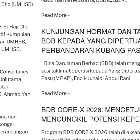
Nadzman bin Mustaffa, DSDK., S.D.K.,
n Bhd (UMHSB)
Read More »
 Sr Haji Che
KUNJUNGAN HORMAT DAN TA
tif Kumpulan
BDB KEPADA YANG DIPERTUA
ulan UMHSB,
PERBANDARAN KUBANG PA
n UMHSB,
Bina Darulaman Berhad (BDB) telah men
sesi taklimat operasi kepada Yang Dipert
 Consultancy
Pasu (MPKP), Encik Junaidi Abdul Rani
r Uniutama
atan
Read More »
, Ahmad Yani
BDB CORE-X 2026: MENCETU
ang dan
MENCUNGKIL POTENSI KEPE
kongsi
 perancangan
Program BDB CORE-X 2026 telah dilaksanak
Menara BDB sebagai platform pembangun