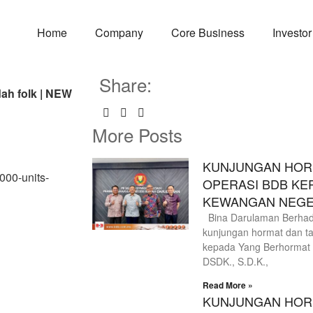
Home
Company
Core Business
Investor
Share:
dah folk | NEW
More Posts
KUNJUNGAN HORM
000-units-
OPERASI BDB KE
KEWANGAN NEGE
Bina Darulaman Berhad 
kunjungan hormat dan ta
kepada Yang Berhormat D
DSDK., S.D.K.,
Read More »
KUNJUNGAN HORM