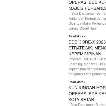
OPERASI BDB KE
MAJLIS PERBAND
Bina Darulaman Berhad
kunjungan hormat dan se
Dipertua Majlis Perband
Junaidi Abdul Rani
Read More »
BDB CORE-X 2026
STRATEGIK, MEN
KEPEMIMPINAN
Program BDB CORE-X 202
Learning, Menara BDB s
kepimpinan dan perkongs
pengurus serta penolon
Read More »
KUNJUNGAN HORM
OPERASI BDB KE
KOTA SETAR
Bina Darulaman Berhad 