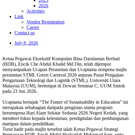
2025
2026
Activities
Link
Vendor Registration
Career
Contact us
July 8, 2026
Ketua Pegawai Eksekutif Kumpulan Bina Darulaman Berhad
(BDB), Encik Che Abdul Khalid Md Din, telah dijemput
menyampaikan Ucapan Perasmian dan Ucaptama sempena majlis
perasmian STML Green Carnival 2026 anjuran Pusat Pengajian
Pengurusan Teknologi dan Logistik (STML), Universiti Utara
Malaysia (UUM), bertempat di Dewan Seminar C, UUM Sintok
pada 23 Jun 2026.
Ucaptama bertajuk “The Future of Sustainability in Education” ini
merupakan sebahagian daripada pengisian utama program
bersempena Hari Alam Sekitar Sedunia 2026 Negeri Kedah, yang
memberi fokus kepada kelestarian, pendigitalan dan pembangunan
mampan dalam pendidikan.
Turut hadir pada majlis tersebut ialah Ketua Pegawai Strategi
Perniagaan BDB, Encik Mohd Hudzaifah Mohamad Sam, serta