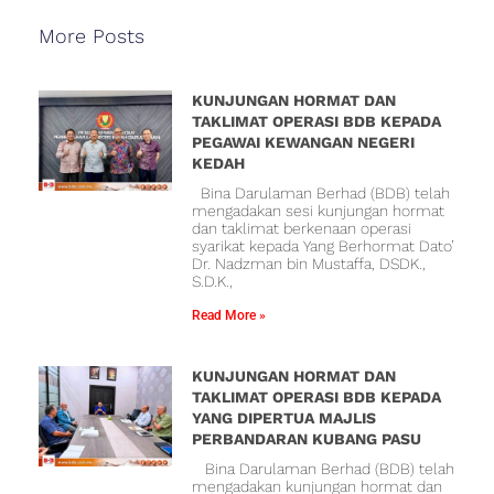
More Posts
KUNJUNGAN HORMAT DAN
TAKLIMAT OPERASI BDB KEPADA
PEGAWAI KEWANGAN NEGERI
KEDAH
Bina Darulaman Berhad (BDB) telah
mengadakan sesi kunjungan hormat
dan taklimat berkenaan operasi
syarikat kepada Yang Berhormat Dato’
Dr. Nadzman bin Mustaffa, DSDK.,
S.D.K.,
Read More »
KUNJUNGAN HORMAT DAN
TAKLIMAT OPERASI BDB KEPADA
YANG DIPERTUA MAJLIS
PERBANDARAN KUBANG PASU
Bina Darulaman Berhad (BDB) telah
mengadakan kunjungan hormat dan