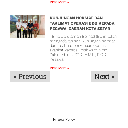
Read More »
KUNJUNGAN HORMAT DAN
TAKLIMAT OPERASI BDB KEPADA
PEGAWAI DAERAH KOTA SETAR
Bina Darulaman Berhad (BDB) telah
mengadakan sesi kunjungan hormat
dan taklimat berkenaan operasi
syarikat kepada Encik Azmin bin
Zainol Abidin, SDK., A.M.K., B.C.K.,
Pegawai
Read More »
« Previous
Next »
Privacy Policy