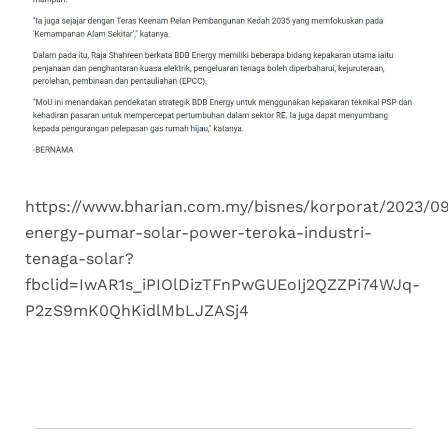
https://www.bharian.com.my/bisnes/korporat/2023/0
energy-pumar-solar-power-teroka-industri-
tenaga-solar?
fbclid=IwAR1s_iPIOlDizTFnPwGUEoIj2QZZPi74WJq-
P2zS9mK0QhKidlMbLJZASj4