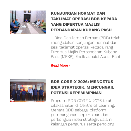
KUNJUNGAN HORMAT DAN
TAKLIMAT OPERASI BDB KEPADA
YANG DIPERTUA MAJLIS
PERBANDARAN KUBANG PASU
Bina Darulaman Berhad (BDB) telah
mengadakan kunjungan hormat dan
sesi taklimat operasi kepada Yang
Dipertua Majlis Perbandaran Kubang
Pasu (MPKP), Encik Junaidi Abdul Rani
Read More »
BDB CORE-X 2026: MENCETUS
IDEA STRATEGIK, MENCUNGKIL
POTENSI KEPEMIMPINAN
Program BDB CORE-X 2026 telah
dilaksanakan di Centre of Learning,
Menara BDB sebagai platform
pembangunan kepimpinan dan
perkongsian idea strategik dalam
kalangan pengurus serta penolong