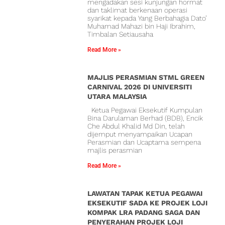
mengadakan sesi kunjungan hormat
dan taklimat berkenaan operasi
syarikat kepada Yang Berbahagia Dato’
Muhamad Mahazi bin Haji Ibrahim,
Timbalan Setiausaha
Read More »
MAJLIS PERASMIAN STML GREEN
CARNIVAL 2026 DI UNIVERSITI
UTARA MALAYSIA
Ketua Pegawai Eksekutif Kumpulan
Bina Darulaman Berhad (BDB), Encik
Che Abdul Khalid Md Din, telah
dijemput menyampaikan Ucapan
Perasmian dan Ucaptama sempena
majlis perasmian
Read More »
LAWATAN TAPAK KETUA PEGAWAI
EKSEKUTIF SADA KE PROJEK LOJI
KOMPAK LRA PADANG SAGA DAN
PENYERAHAN PROJEK LOJI