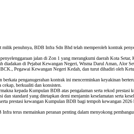
lik penuhnya, BDB Infra Sdn Bhd telah memperoleh kontrak penyelen
ja penyelenggaraan jalan di Zon 1 yang merangkumi daerah Kota Setar
lah diadakan di Pejabat Kewangan Negeri, Wisma Darul Aman, Alor Set
K., Pegawai Kewangan Negeri Kedah, dan turut dihadiri oleh Ketua
erkata penganugerahan kontrak ini mencerminkan keyakinan berterus
 cekap, berkualiti dan konsisten.
ermakna kepada Kumpulan BDB atas pengalaman serta rekod prestasi k
i dan standard yang ditetapkan demi menjamin keselamatan serta kesel
n serta prestasi kewangan Kumpulan BDB bagi tempoh kewangan 2026 
B Infra terus memainkan peranan penting dalam menyokong pembangun