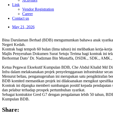
Activities
Link
Vendor Registration
Career
Contact us
May 21, 2026
Bina Darulaman Berhad (BDB) mengumumkan bahawa anak syarikat mi
Negeri Kedah.
Kontrak bagi tempoh 60 bulan (lima tahun) ini melibatkan kerja-ker
Majlis Penyerahan Dokumen Surat Setuju Terima bagi kontrak ini te
Berhormat Dato’ Dr. Nadzman Bin Mustaffa, DSDK., SDK., AMK., BC
Ketua Pegawai Eksekutif Kumpulan BDB, Che Abdul Khalid Md Din b
Infra dalam melaksanakan projek penyelenggaraan infrastruktur secara
Menurut beliau, penganugerahan ini merupakan satu pengiktirafan b
BDB komited memastikan projek ini dilaksanakan mengikut spesifikas
Kontrak ini dijangka memberi sumbangan positif kepada pendapata
dan pelabur terhadap prospek pertumbuhan syarikat.
Sebagai kontraktor Gred G7 dengan pengalaman lebih 50 tahun, BD
Kumpulan BDB.
Share: