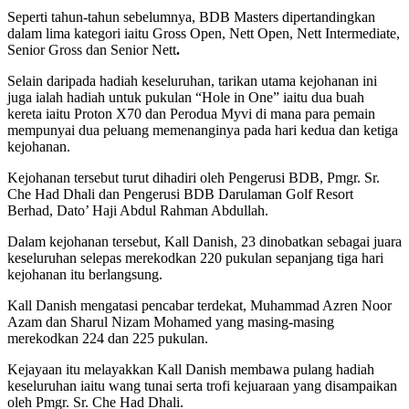
Seperti tahun-tahun sebelumnya, BDB Masters dipertandingkan
dalam lima kategori iaitu Gross Open, Nett Open, Nett Intermediate,
Senior Gross dan Senior Nett
.
Selain daripada hadiah keseluruhan, tarikan utama kejohanan ini
juga ialah hadiah untuk pukulan “Hole in One” iaitu dua buah
kereta iaitu Proton X70 dan Perodua Myvi di mana para pemain
mempunyai dua peluang memenanginya pada hari kedua dan ketiga
kejohanan.
Kejohanan tersebut turut dihadiri oleh Pengerusi BDB, Pmgr. Sr.
Che Had Dhali dan Pengerusi BDB Darulaman Golf Resort
Berhad, Dato’ Haji Abdul Rahman Abdullah.
Dalam kejohanan tersebut, Kall Danish, 23 dinobatkan sebagai juara
keseluruhan selepas merekodkan 220 pukulan sepanjang tiga hari
kejohanan itu berlangsung.
Kall Danish mengatasi pencabar terdekat, ⁠Muhammad Azren Noor
Azam dan Sharul Nizam Mohamed yang masing-masing
merekodkan 224 dan 225 pukulan.
Kejayaan itu melayakkan Kall Danish membawa pulang hadiah
keseluruhan iaitu wang tunai serta trofi kejuaraan yang disampaikan
oleh Pmgr. Sr. Che Had Dhali.