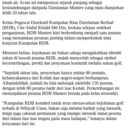
tanah air. Acara ini mempunyai sejarah panjang sebagai
kesinambungan daripada Darulaman Masters yang mula dianjurkan
lebih 20 tahun lalu.
Ketua Pegawai Eksekutif Kumpulan Bina Darulaman Berhad
(BDB), Che Abdul Khalid Md Din, berkata selepas sedekad
penganjuran, BDB Masters kini berkembang menjadi satu jenama
yang memainkan peranan penting dalam memperkukuh imej
korporat Kumpulan BDB.
Menurut beliau, kejohanan itu bukan sahaja mengukuhkan identiti
sukan di bawah jenama BDB, malah menyerlah sebagai simbol
kecemerlangan, prestij dan penyatuan komuniti melalui sukan golf.
“Sepuluh tahun lalu, penyertaan hanya sekitar 80 pemain,
kebanyakannya dari Kedah dan negeri-negeri berhampiran.
Alhamdulillah, jumlah itu kini melonjak melebihi 150 peserta,
dengan lebih 80 peratus hadir dari luar Kedah. Perkembangan ini
menunjukkan jenama BDB Masters berada pada kelas tersendiri.
“Kumpulan BDB komited untuk terus menawarkan kejohanan golf
terbaik di Wilayah Utara, bukan saja melalui hadiah yang menarik,
tetapi juga cabaran permainan yang mampu menarik minat peserta
dari dalam dan luar negara pada masa hadapan,” katanya dalam
kenyataan hari ini.