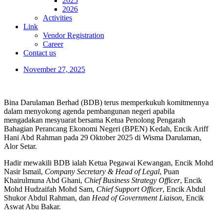
2025
2026
Activities
Link
Vendor Registration
Career
Contact us
November 27, 2025
Bina Darulaman Berhad (BDB) terus memperkukuh komitmennya
dalam menyokong agenda pembangunan negeri apabila
mengadakan mesyuarat bersama Ketua Penolong Pengarah
Bahagian Perancang Ekonomi Negeri (BPEN) Kedah, Encik Ariff
Hani Abd Rahman pada 29 Oktober 2025 di Wisma Darulaman,
Alor Setar.
Hadir mewakili BDB ialah Ketua Pegawai Kewangan, Encik Mohd
Nasir Ismail,
Company Secretary & Head of Legal
, Puan
Khairulmuna Abd Ghani,
Chief Business Strategy Officer
, Encik
Mohd Hudzaifah Mohd Sam,
Chief Support Officer
, Encik Abdul
Shukor Abdul Rahman, dan
Head of Government Liaison
, Encik
Aswat Abu Bakar.