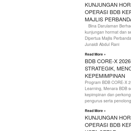
KUNJUNGAN HORM
OPERASI BDB KE
MAJLIS PERBAND
Bina Darulaman Berhad
kunjungan hormat dan se
Dipertua Majlis Perband
Junaidi Abdul Rani
Read More »
BDB CORE-X 2026
STRATEGIK, MEN
KEPEMIMPINAN
Program BDB CORE-X 202
Learning, Menara BDB s
kepimpinan dan perkongs
pengurus serta penolon
Read More »
KUNJUNGAN HORM
OPERASI BDB KE