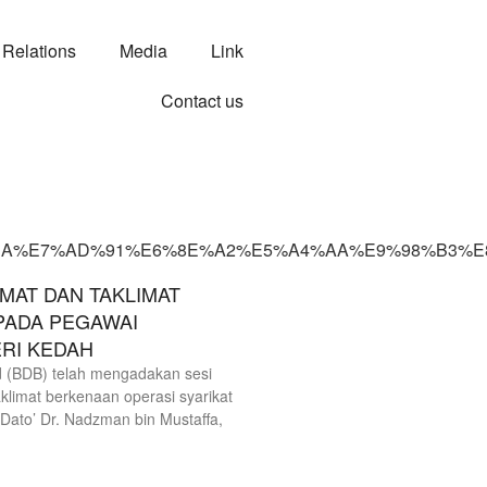
 Relations
Media
Link
Contact us
BB%BA%E7%AD%91%E6%8E%A2%E5%A4%AA%E9%98%B3%
AT DAN TAKLIMAT
PADA PEGAWAI
RI KEDAH
(BDB) telah mengadakan sesi
klimat berkenaan operasi syarikat
ato’ Dr. Nadzman bin Mustaffa,