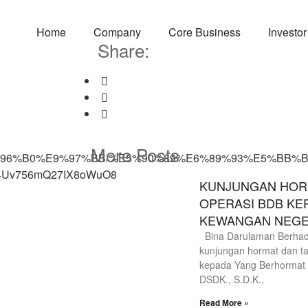
Home
Company
Core Business
Investor
Share:
More Posts
F%E6%96%B0%E9%97%BB/%E5%90%89%E6%89%93%E5%
SL4Uv756mQ27IX8oWuO8
KUNJUNGAN HORM
OPERASI BDB KE
KEWANGAN NEGE
Bina Darulaman Berhad 
kunjungan hormat dan ta
kepada Yang Berhormat D
DSDK., S.D.K.,
Read More »