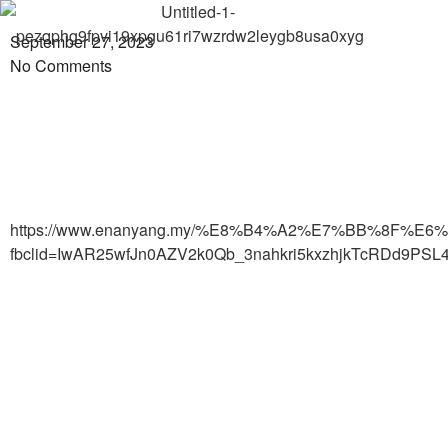
September 27, 2023
No Comments
https://www.enanyang.my/%E8%B4%A2%E7%BB%8
fbclid=IwAR25wfJn0AZV2k0Qb_3nahkri5kxzhjkTcRDd9P